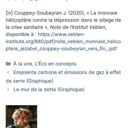
[iv] Couppey-Soubeyran J. (2020), « La monnaie
hélicoptère contre la dépression dans le sillage de
la crise sanitaire »,
Note de l’Institut Veblen
,
disponible à :
https://www.veblen-
institute.org/IMG/pdf/note_veblen_monnaie_helico
ptere_jezabel_couppey-soubeyran_vers_fin_.pdf
Catégories
À la une
,
L'Éco en concepts
Empreinte carbone et émissions de gaz à effet
de serre (Graphique)
Le mur de la dette (Graphique)