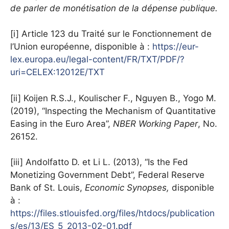
de parler de monétisation de la dépense publique.
[i] Article 123 du Traité sur le Fonctionnement de
l’Union européenne, disponible à :
https://eur-
lex.europa.eu/legal-content/FR/TXT/PDF/?
uri=CELEX:12012E/TXT
[ii] Koijen R.S.J., Koulischer F., Nguyen B., Yogo M.
(2019), “Inspecting the Mechanism of Quantitative
Easing in the Euro Area”,
NBER Working Paper
, No.
26152.
[iii] Andolfatto D. et Li L. (2013), “Is the Fed
Monetizing Government Debt”, Federal Reserve
Bank of St. Louis,
Economic Synopses,
disponible
à :
https://files.stlouisfed.org/files/htdocs/publication
s/es/13/ES_5_2013-02-01.pdf