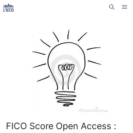
Aller
M
au
contenu
FICO Score Open Access :