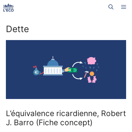
Aller
M
au
contenu
Dette
L’équivalence ricardienne, Robert
J. Barro (Fiche concept)