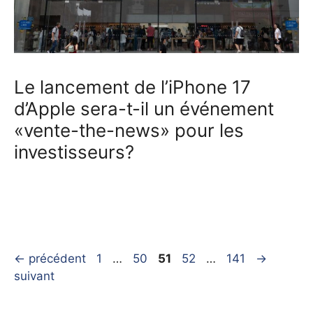
Le lancement de l’iPhone 17
d’Apple sera-t-il un événement
«vente-the-news» pour les
investisseurs?
Page
Page
Page
Page
Page
←
précédent
1
…
50
51
52
…
141
→
suivant