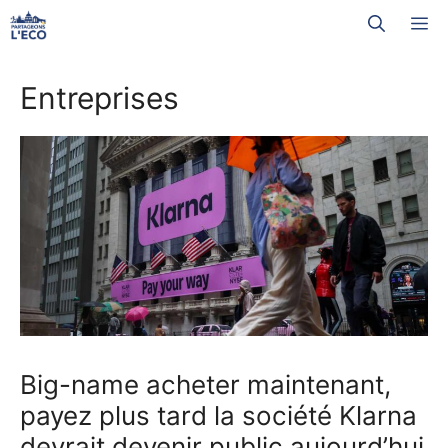
Aller
M
au
contenu
Entreprises
Big-name acheter maintenant,
payez plus tard la société Klarna
devrait devenir public aujourd’hui