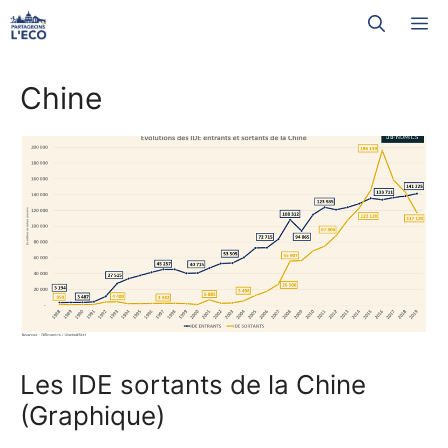
Aller
M
au
contenu
Chine
Les IDE sortants de la Chine
(Graphique)