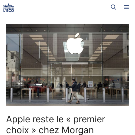
Aller
M
au
contenu
Apple reste le « premier
choix » chez Morgan