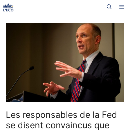
Aller
M
au
contenu
Les responsables de la Fed
se disent convaincus que