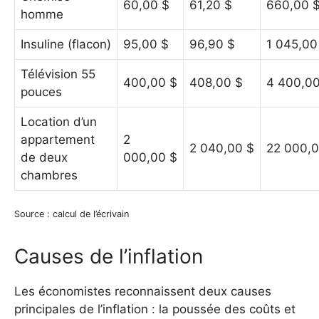
60,00 $
61,20 $
660,00 
homme
Insuline (flacon)
95,00 $
96,90 $
1 045,00
Télévision 55
400,00 $
408,00 $
4 400,00
pouces
Location d’un
appartement
2
2 040,00 $
22 000,0
de deux
000,00 $
chambres
Source : calcul de l’écrivain
Causes de l’inflation
Les économistes reconnaissent deux causes
principales de l’inflation : la poussée des coûts et