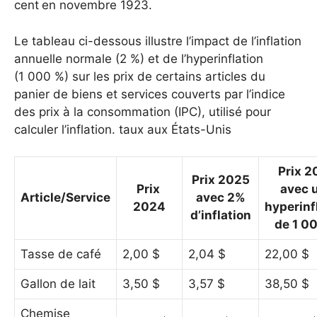
cent
en novembre 1923.
Le tableau ci-dessous illustre l’impact de l’inflation
annuelle normale (2 %) et de l’hyperinflation
(1 000 %) sur les prix de certains articles du
panier de biens et services couverts par l’indice
des prix à la consommation (IPC), utilisé pour
calculer l’inflation. taux aux États-Unis
Prix ​​
Prix ​​2025
Prix ​​
avec 
Article/Service
avec 2%
2024
hyperinf
d’inflation
de 1 0
Tasse de café
2,00 $
2,04 $
22,00 $
Gallon de lait
3,50 $
3,57 $
38,50 $
Chemise