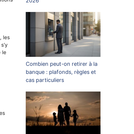
2026
, les
 s’y
 le
Combien peut-on retirer à la
banque : plafonds, règles et
cas particuliers
ces