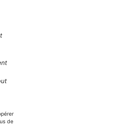
t
ent
but
opérer
sus de