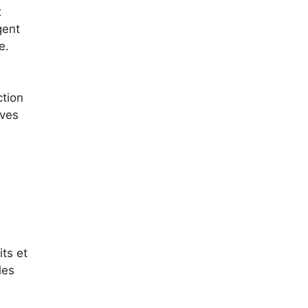
x
gent
e.
ction
aves
its et
les