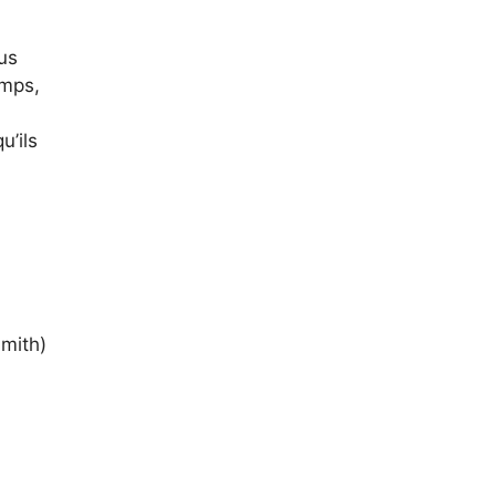
us
emps,
u’ils
Smith)