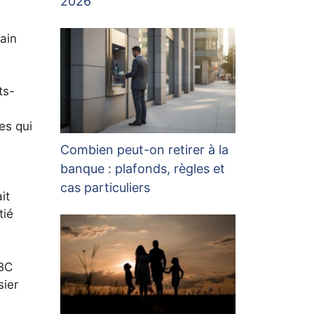
2026
ain
ts-
es qui
Combien peut-on retirer à la
banque : plafonds, règles et
cas particuliers
it
tié
NBC
sier