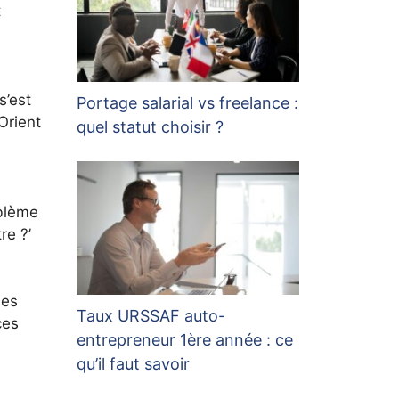
t
s’est
Portage salarial vs freelance :
Orient
quel statut choisir ?
oblème
re ?’
ses
Taux URSSAF auto-
ces
entrepreneur 1ère année : ce
qu’il faut savoir