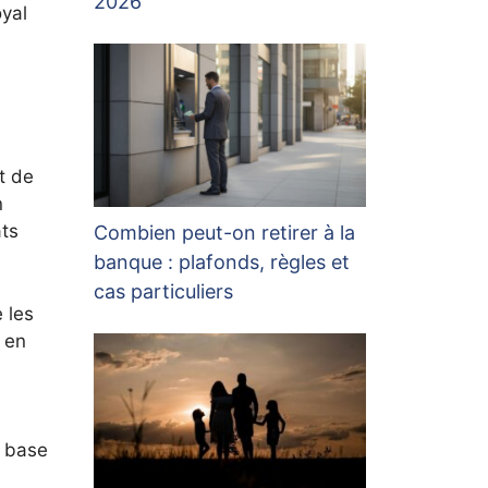
2026
oyal
t de
n
ats
Combien peut-on retirer à la
banque : plafonds, règles et
cas particuliers
 les
 en
a base