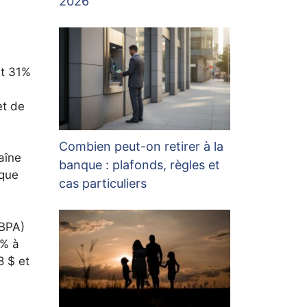
2026
et 31%
et de
Combien peut-on retirer à la
aîne
banque : plafonds, règles et
 que
cas particuliers
(BPA)
7% à
8 $ et