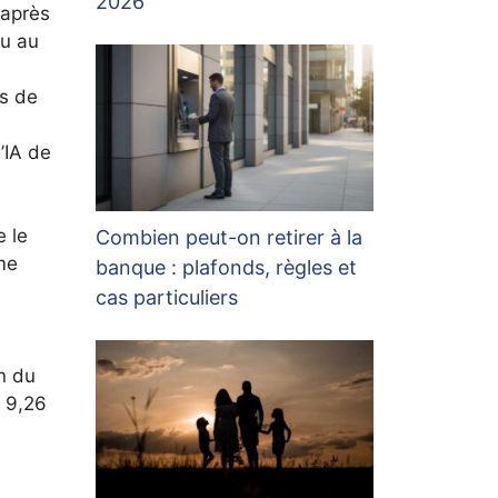
2026
 après
vu au
ds de
’IA de
 le
Combien peut-on retirer à la
me
banque : plafonds, règles et
cas particuliers
on du
e 9,26