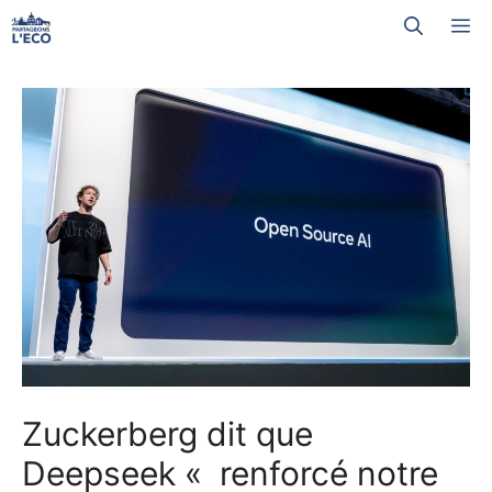
Aller
M
au
contenu
Zuckerberg dit que
Deepseek « renforcé notre