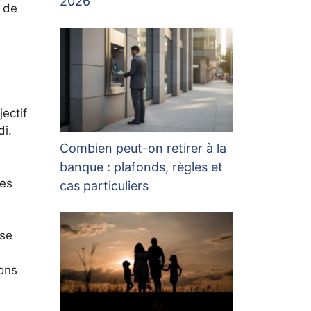
2026
e de
ectif
di.
Combien peut-on retirer à la
banque : plafonds, règles et
des
cas particuliers
ise
ions