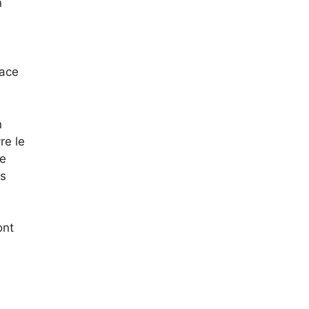
n
lace
n
re le
ée
es
ont