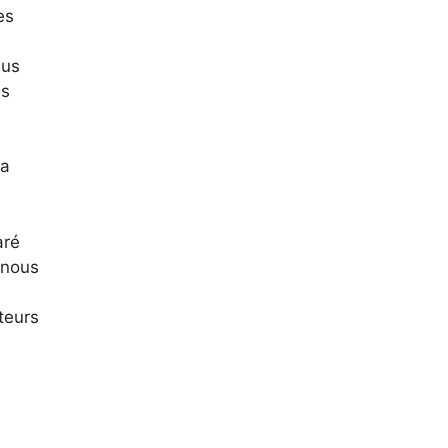
es
lus
es
la
aré
 nous
teurs