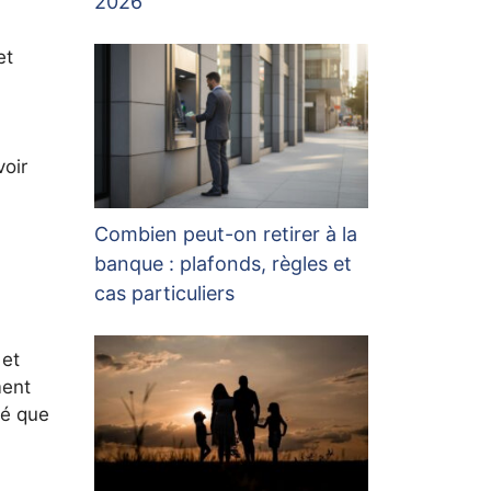
2026
et
voir
Combien peut-on retirer à la
banque : plafonds, règles et
cas particuliers
 et
ment
ré que