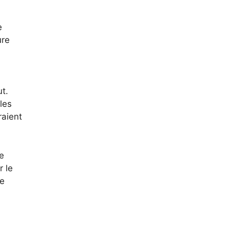
e
ure
t.
les
raient
e
r le
re