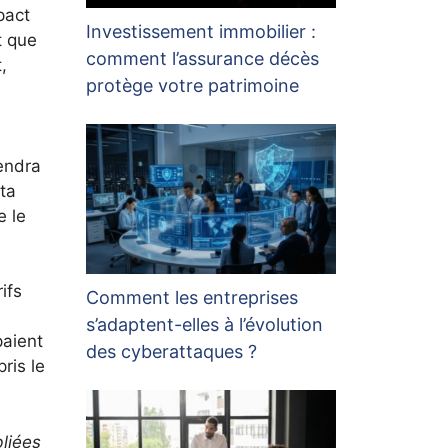
pact
Investissement immobilier :
t que
comment l’assurance décès
,
protège votre patrimoine
tendra
ta
e le
ifs
Comment les entreprises
s’adaptent-elles à l’évolution
paient
des cyberattaques ?
ris le
bliées