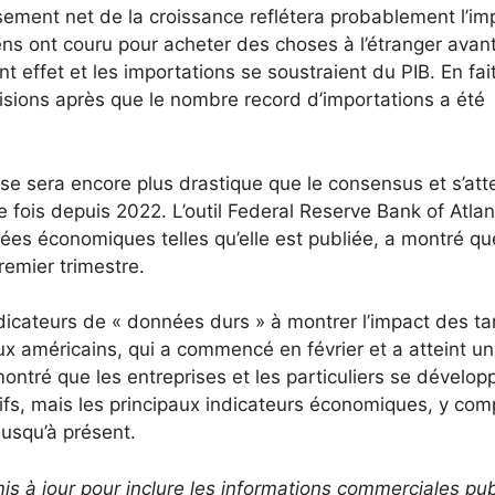
sement net de la croissance reflétera probablement l’im
ns ont couru pour acheter des choses à l’étranger avan
 effet et les importations se soustraient du PIB. En fait
isions après que le nombre record d’importations a été
sse sera encore plus drastique que le consensus et s’at
 fois depuis 2022. L’outil Federal Reserve Bank of Atlan
ées économiques telles qu’elle est publiée, a montré qu
remier trimestre.
ndicateurs de « données durs » à montrer l’impact des tar
 américains, qui a commencé en février et a atteint un
montré que les entreprises et les particuliers se dévelop
ifs, mais les principaux indicateurs économiques, y comp
 jusqu’à présent.
 mis à jour pour inclure les informations commerciales pu