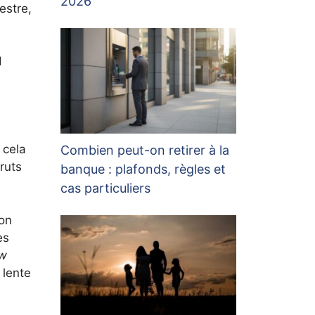
2026
estre,
d
 cela
Combien peut-on retirer à la
ruts
banque : plafonds, règles et
cas particuliers
ion
es
w
 lente