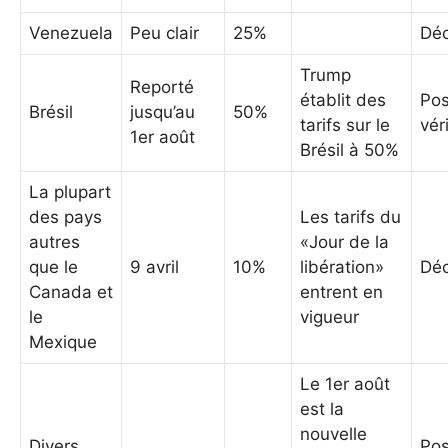
Venezuela
Peu clair
25%
Déc
Trump
Reporté
établit des
Pos
Brésil
jusqu’au
50%
tarifs sur le
vér
1er août
Brésil à 50%
La plupart
des pays
Les tarifs du
autres
«Jour de la
que le
9 avril
10%
libération»
Déc
Canada et
entrent en
le
vigueur
Mexique
Le 1er août
est la
nouvelle
Divers
Pos