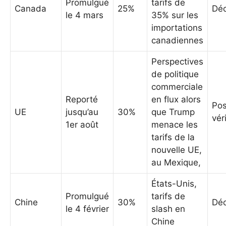
Promulgué
tarifs de
Canada
25%
Déc
le 4 mars
35% sur les
importations
canadiennes
Perspectives
de politique
commerciale
Reporté
en flux alors
Pos
UE
jusqu’au
30%
que Trump
vér
1er août
menace les
tarifs de la
nouvelle UE,
au Mexique,
États-Unis,
Promulgué
tarifs de
Chine
30%
Déc
le 4 février
slash en
Chine