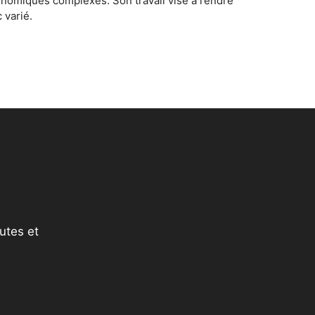
conomiques complexes. Son travail vise à rendre
 varié.
utes et