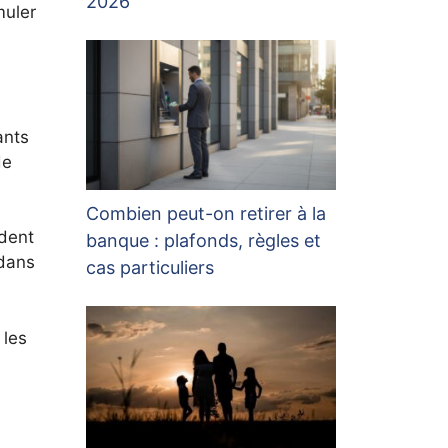
2026
muler
ants
de
Combien peut-on retirer à la
ident
banque : plafonds, règles et
 dans
cas particuliers
 les