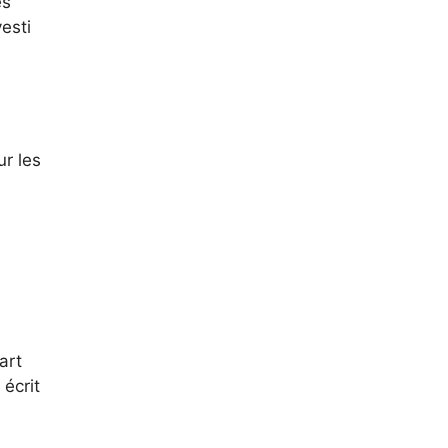
es
esti
ur les
art
 écrit