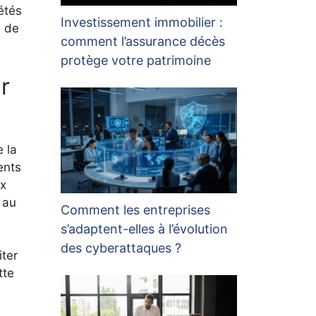
étés
Investissement immobilier :
e de
comment l’assurance décès
protège votre patrimoine
r
e la
ents
ux
 au
Comment les entreprises
s’adaptent-elles à l’évolution
des cyberattaques ?
iter
tte