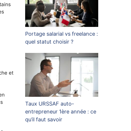
tains
es
Portage salarial vs freelance :
quel statut choisir ?
che et
en
es
Taux URSSAF auto-
entrepreneur 1ère année : ce
qu’il faut savoir