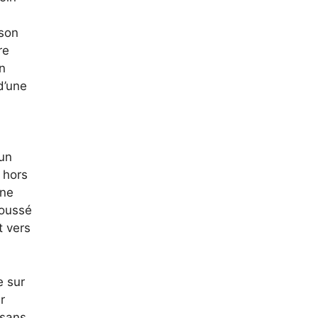
 son
re
n
d’une
’un
 hors
une
poussé
t vers
e sur
r
 sans