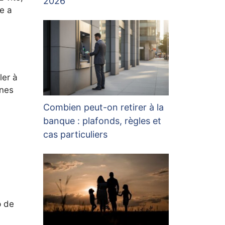
2026
le a
ler à
ines
Combien peut-on retirer à la
banque : plafonds, règles et
cas particuliers
p de