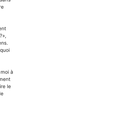
re
ent
?»,
ens.
rquoi
 moi à
ement
re le
le