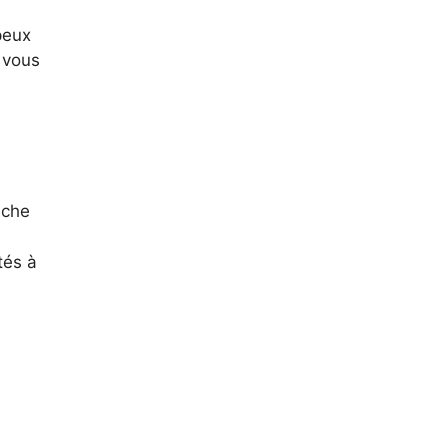
peux
 vous
.
iche
tés à