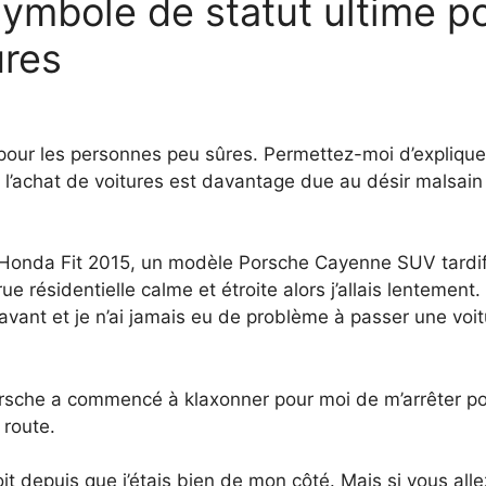
ymbole de statut ultime p
ûres
 pour les personnes peu sûres. Permettez-moi d’explique
r l’achat de voitures est davantage due au désir malsain
n Honda Fit 2015, un modèle Porsche Cayenne SUV tardif
résidentielle calme et étroite alors j’allais lentement. 
avant et je n’ai jamais eu de problème à passer une voit
Porsche a commencé à klaxonner pour moi de m’arrêter p
 route.
it depuis que j’étais bien de mon côté. Mais si vous allez