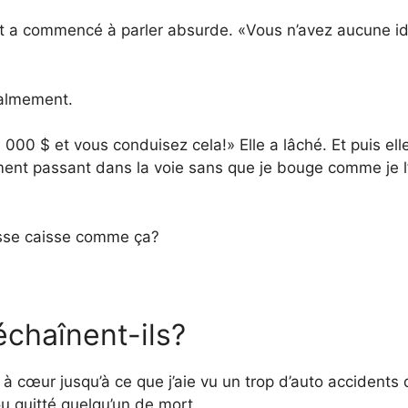
et a commencé à parler absurde. «Vous n’avez aucune i
calmement.
000 $ et vous conduisez cela!» Elle a lâché. Et puis ell
tement passant dans la voie sans que je bouge comme je l
osse caisse comme ça?
échaînent-ils?
n à cœur jusqu’à ce que j’aie vu un trop d’auto accidents
ou quitté quelqu’un de mort.