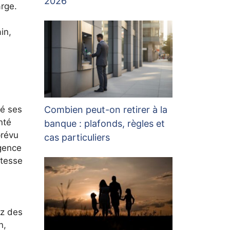
2026
arge.
in,
té ses
Combien peut-on retirer à la
nté
banque : plafonds, règles et
prévu
cas particuliers
igence
itesse
ez des
n,