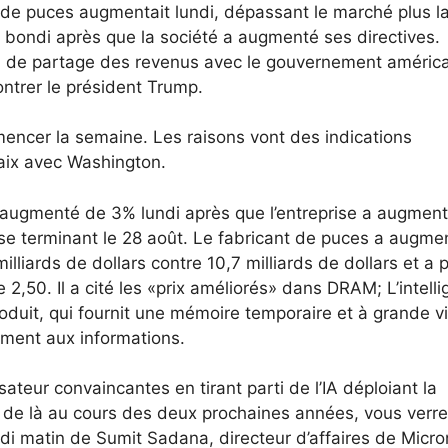
s de puces augmentait lundi, dépassant le marché plus l
 bondi après que la société a augmenté ses directives.
 de partage des revenus avec le gouvernement américa
ontrer le président Trump.
ncer la semaine. Les raisons vont des indications
aix avec Washington.
augmenté de 3% lundi après que l’entreprise a augmen
l se terminant le 28 août. Le fabricant de puces a augme
lliards de dollars contre 10,7 milliards de dollars et a 
 2,50. Il a cité les «prix améliorés» dans DRAM; L’intell
roduit, qui fournit une mémoire temporaire et à grande v
ement aux informations.
sateur convaincantes en tirant parti de l’IA déploiant la
r de là au cours des deux prochaines années, vous verr
di matin de Sumit Sadana, directeur d’affaires de Micro