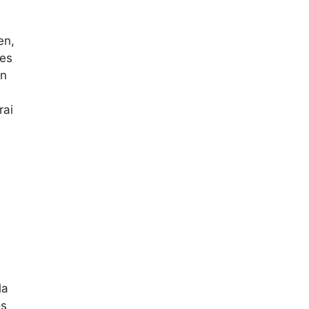
en,
tes
un
rai
la
os