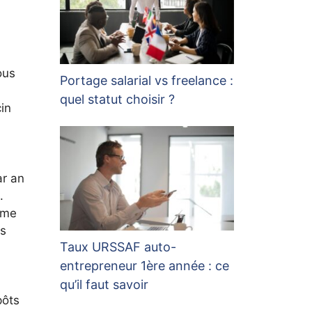
ous
Portage salarial vs freelance :
quel statut choisir ?
in
ar an
.
rme
us
Taux URSSAF auto-
entrepreneur 1ère année : ce
qu’il faut savoir
pôts