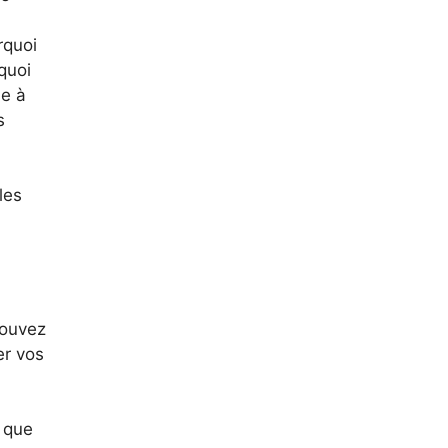
rquoi
quoi
de à
s
les
pouvez
er vos
 que