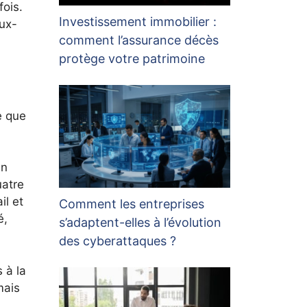
ois.
Investissement immobilier :
eux-
comment l’assurance décès
protège votre patrimoine
e que
un
uatre
il et
Comment les entreprises
é,
s’adaptent-elles à l’évolution
des cyberattaques ?
 à la
mais