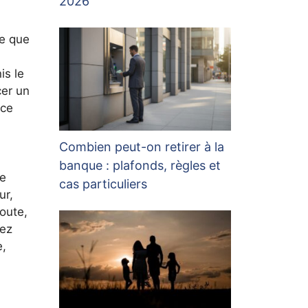
2026
ce que
is le
cer un
 ce
Combien peut-on retirer à la
banque : plafonds, règles et
ne
cas particuliers
ur,
oute,
iez
e,