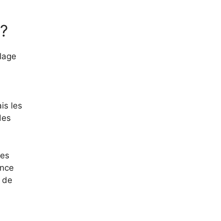
?
lage
is les
des
bes
ance
r de