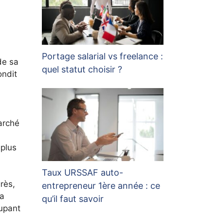
Portage salarial vs freelance :
de sa
quel statut choisir ?
ondit
arché
,
 plus
Taux URSSAF auto-
rès,
entrepreneur 1ère année : ce
 a
qu’il faut savoir
cupant