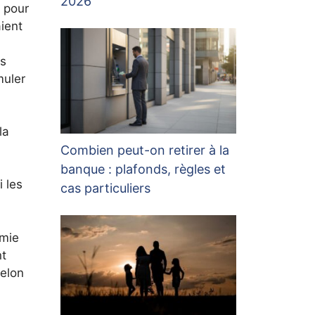
2026
e pour
ient
es
muler
la
Combien peut-on retirer à la
banque : plafonds, règles et
i les
cas particuliers
omie
nt
selon