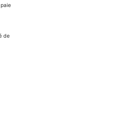
 paie
é de