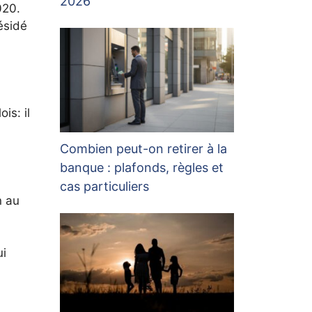
2026
020.
ésidé
is: il
Combien peut-on retirer à la
banque : plafonds, règles et
cas particuliers
n au
ui