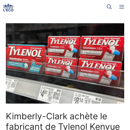
Aller
M
au
contenu
Kimberly-Clark achète le
fabricant de Tylenol Kenvue