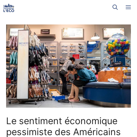
Aller
M
au
contenu
Le sentiment économique
pessimiste des Américains