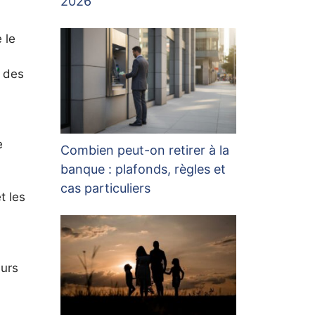
2026
 le
 des
e
Combien peut-on retirer à la
banque : plafonds, règles et
cas particuliers
t les
eurs