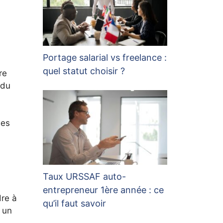
Portage salarial vs freelance :
quel statut choisir ?
re
 du
des
Taux URSSAF auto-
s
entrepreneur 1ère année : ce
dre à
qu’il faut savoir
 un