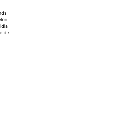
ards
elon
idia
re de