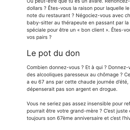
Ou peut-être que tu es un avare. Renoncez-
dollars ? Êtes-vous la raison pour laquelle 
note du restaurant ? Négociez-vous avec ch
baby-sitter au thérapeute en passant par la
spéciale pour être un « bon client ». Êtes-v
vos pairs ?
Le pot du don
Combien donnez-vous ? Et à qui ? Donnez-v
des alcooliques paresseux au chômage ? Cet
a eu 67 ans par cette chaude journée d’été, e
dépenserait pas son argent en drogue.
Vous ne seriez pas assez insensible pour ref
pourrait être votre grand-mère ? C’est juste q
toujours son 67ème anniversaire et c’est l’hi