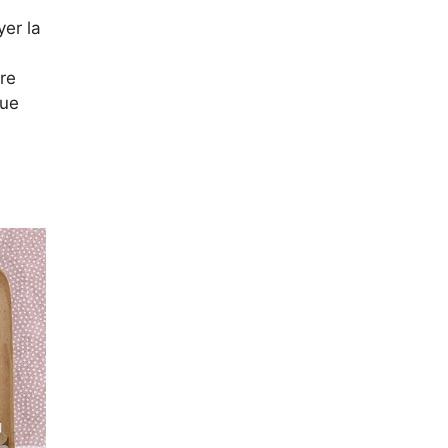
yer la
re
que