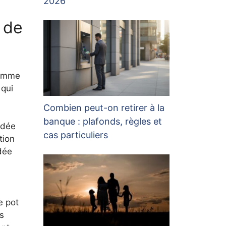
2026
 de
comme
 qui
Combien peut-on retirer à la
banque : plafonds, règles et
idée
cas particuliers
tion
idée
e pot
is