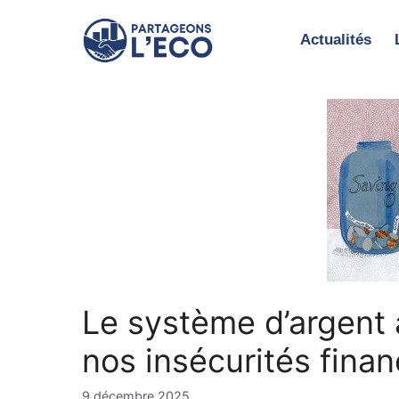
Aller
au
Actualités
contenu
Le système d’argent à
nos insécurités finan
9 décembre 2025