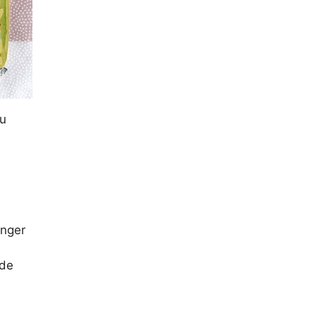
Ou
anger
ide