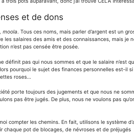
à trois pots auparavant, donc j’ai trouvé CELA intéressa
enses et de dons
u, moola
. Tous ces noms, mais parler d’argent est un gro
re les salaires des amis et des connaissances, mais je n
tion n’est pas censée être posée.
e définit pas qui nous sommes et que le salaire n’est qu
lors pourquoi le sujet des finances personnelles est-il si
nettes roses…
société porte toujours des jugements et que nous ne so
ulons pas être jugés. De plus, nous ne voulons pas qu’o
oi compter les chemins. En fait, utilisons le système d’
lir chaque pot de blocages, de névroses et de préjugés