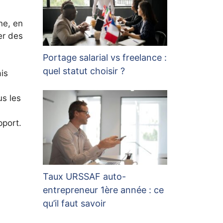
ne, en
er des
Portage salarial vs freelance :
quel statut choisir ?
is
s les
pport.
Taux URSSAF auto-
entrepreneur 1ère année : ce
qu’il faut savoir