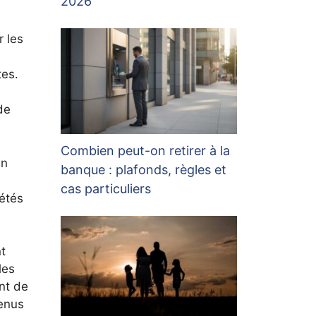
2026
r les
tes.
 de
Combien peut-on retirer à la
un
banque : plafonds, règles et
cas particuliers
iétés
t
les
nt de
venus