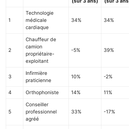
(sur 3 ans)
(sur 3 ans
Technologie
1
médicale
34%
34%
cardiaque
Chauffeur de
camion
2
-5%
39%
propriétaire-
exploitant
Infirmière
3
10%
-2%
praticienne
4
Orthophoniste
14%
11%
Conseiller
5
professionnel
33%
-17%
agréé