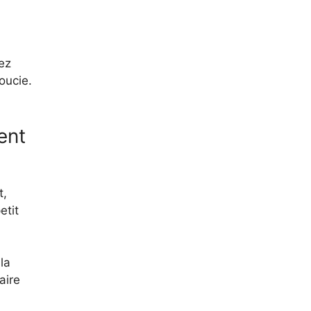
vez
oucie.
ent
t,
etit
la
aire