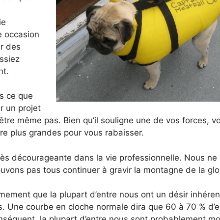
ie
e occasion
er des
ssiez
nt.
s ce que
r un projet
-être même pas. Bien qu’il souligne une de vos forces, v
re plus grandes pour vous rabaisser.
rès décourageante dans la vie professionnelle. Nous ne
vons pas tous continuer à gravir la montagne de la gloi
rmement que la plupart d’entre nous ont un désir inhéren
ns. Une courbe en cloche normale dira que 60 à 70 % d’e
onséquent, la plupart d’entre nous sont probablement m