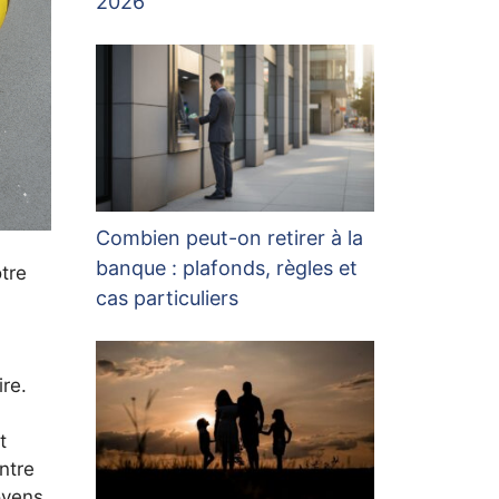
2026
Combien peut-on retirer à la
banque : plafonds, règles et
otre
cas particuliers
re.
t
ntre
oyens