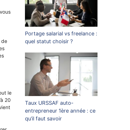
 vous
Portage salarial vs freelance :
quel statut choisir ?
e de
mes
es
ut le
’à 20
Taux URSSAF auto-
vient
entrepreneur 1ère année : ce
qu’il faut savoir
rer