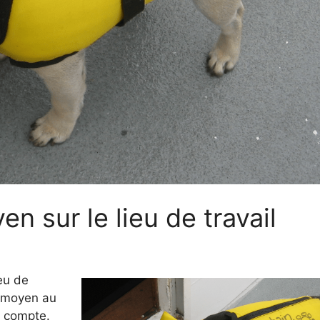
n sur le lieu de travail
eu de
e moyen au
n compte.