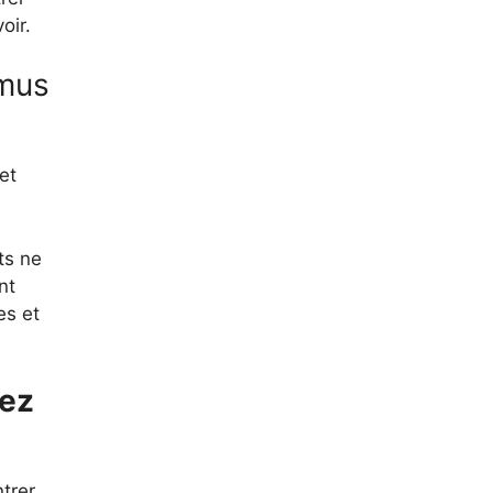
oir.
omus
et
ts ne
nt
es et
mez
trer