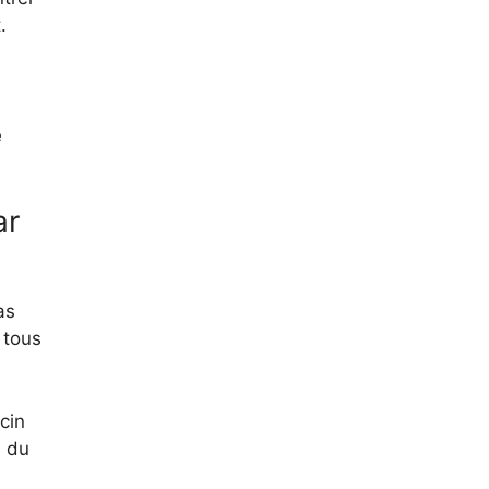
.
e
ar
as
 tous
cin
u du