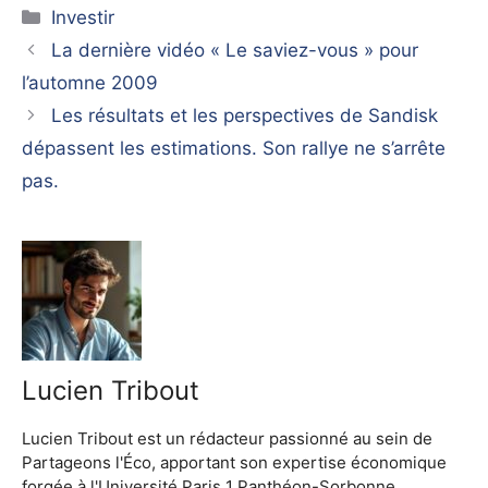
Catégories
Investir
La dernière vidéo « Le saviez-vous » pour
l’automne 2009
Les résultats et les perspectives de Sandisk
dépassent les estimations. Son rallye ne s’arrête
pas.
Lucien Tribout
Lucien Tribout est un rédacteur passionné au sein de
Partageons l'Éco, apportant son expertise économique
forgée à l'Université Paris 1 Panthéon-Sorbonne.