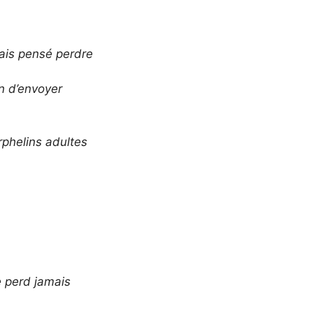
mais pensé perdre
on d’envoyer
phelins adultes
e perd jamais