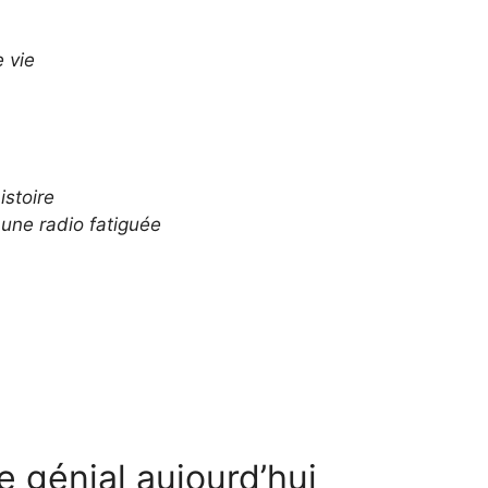
e vie
istoire
une radio fatiguée
 génial aujourd’hui