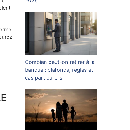
2026
 de
alent
terme
aurez
Combien peut-on retirer à la
banque : plafonds, règles et
cas particuliers
LE