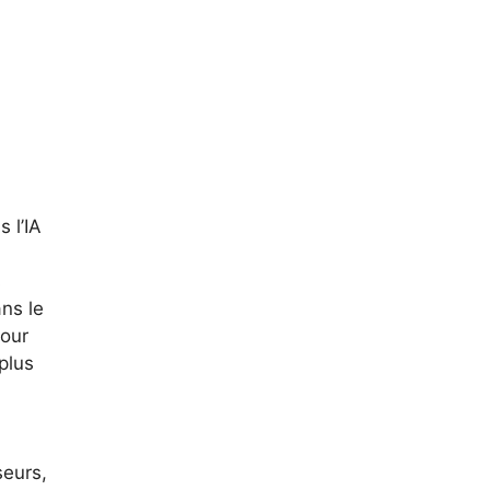
 l’IA
s
ns le
pour
plus
seurs,