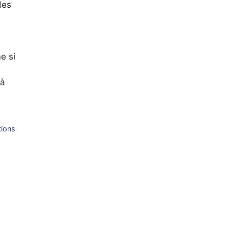
des
e si
 à
tions