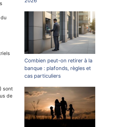
2026
s
 du
riels
Combien peut-on retirer à la
banque : plafonds, règles et
cas particuliers
) sont
lus de