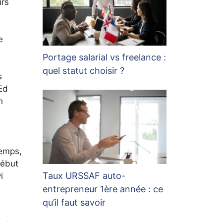
urs
e
Portage salarial vs freelance :
quel statut choisir ?
s
Ed
n
temps,
début
Taux URSSAF auto-
i
entrepreneur 1ère année : ce
qu’il faut savoir