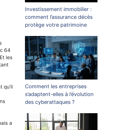
Investissement immobilier :
comment l’assurance décès
protège votre patrimoine
s
ec 64
Et les
tant
Comment les entreprises
 qu’il
s’adaptent-elles à l’évolution
ens
des cyberattaques ?
mais a