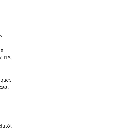
es
Le
 l’IA.
riques
cas,
plutôt