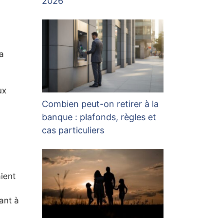
2026
a
ux
Combien peut-on retirer à la
banque : plafonds, règles et
cas particuliers
aient
sant à