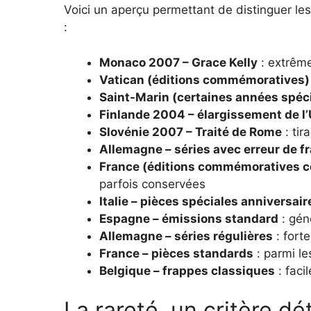
Voici un aperçu permettant de distinguer les
:
Monaco 2007 – Grace Kelly
: extrême
Vatican (éditions commémoratives)
Saint-Marin (certaines années spéc
Finlande 2004 – élargissement de l
Slovénie 2007 – Traité de Rome
: tir
Allemagne – séries avec erreur de f
France (éditions commémoratives c
parfois conservées
Italie – pièces spéciales anniversair
Espagne – émissions standard
: gén
Allemagne – séries régulières
: forte
France – pièces standards
: parmi l
Belgique – frappes classiques
: faci
La rareté, un critère d