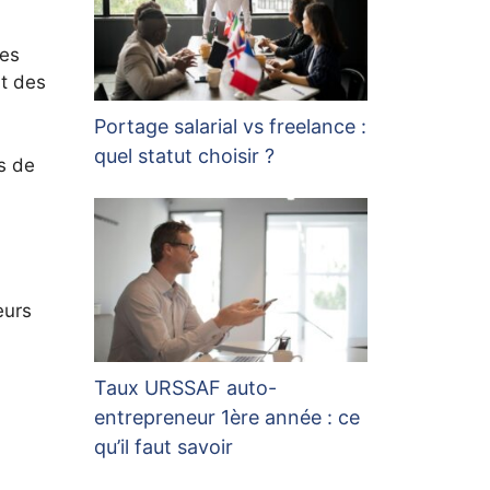
ies
t des
Portage salarial vs freelance :
quel statut choisir ?
s de
eurs
Taux URSSAF auto-
entrepreneur 1ère année : ce
qu’il faut savoir