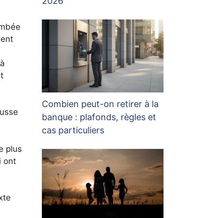
2026
lambée
ment
 à
t
Combien peut-on retirer à la
ausse
banque : plafonds, règles et
cas particuliers
e plus
i ont
xte