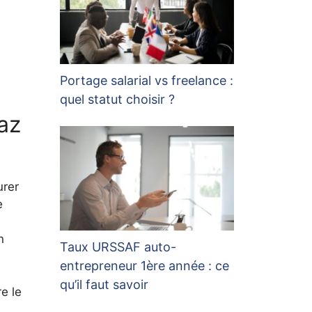
Portage salarial vs freelance :
quel statut choisir ?
az
urer
e
n
Taux URSSAF auto-
entrepreneur 1ère année : ce
qu’il faut savoir
e le