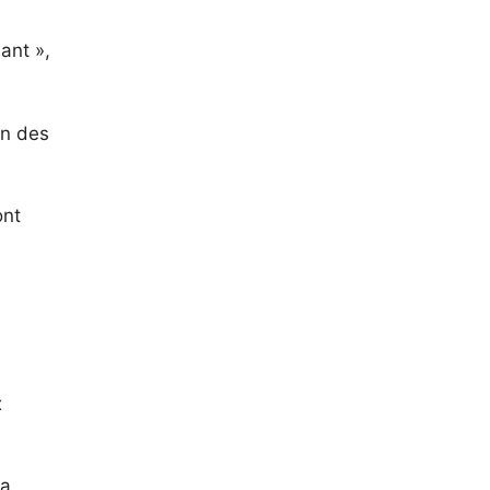
ant »,
on des
ont
x
 a