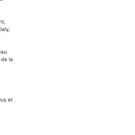
nt,
aly,
eau
 de la
lus et