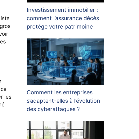
Investissement immobilier :
comment l’assurance décès
iste
 gros
protège votre patrimoine
voir
des
s
nce
Comment les entreprises
r les
s’adaptent-elles à l’évolution
hé
des cyberattaques ?
e