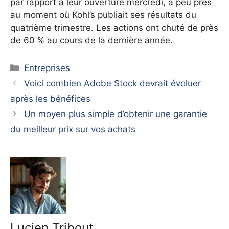
par rapport à leur ouverture mercredi, à peu près
au moment où Kohl’s publiait ses résultats du
quatrième trimestre. Les actions ont chuté de près
de 60 % au cours de la dernière année.
Catégories
Entreprises
Voici combien Adobe Stock devrait évoluer
après les bénéfices
Un moyen plus simple d’obtenir une garantie
du meilleur prix sur vos achats
Lucien Tribout