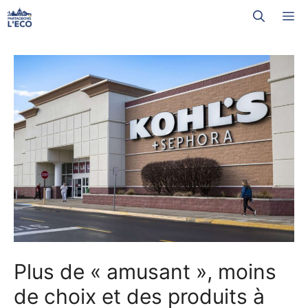
Aller
M
au
contenu
Plus de « amusant », moins
de choix et des produits à