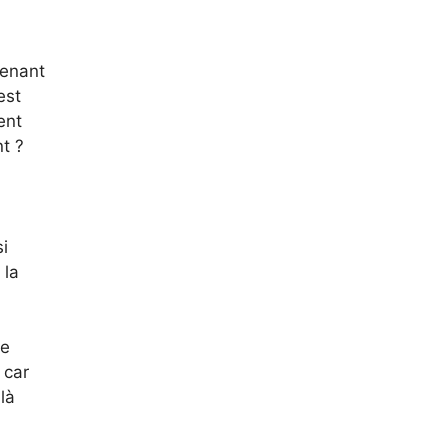
tenant
est
ent
t ?
si
 la
de
 car
là