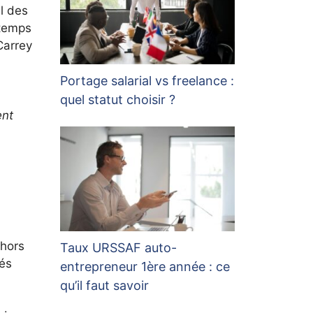
al des
 temps
Carrey
Portage salarial vs freelance :
quel statut choisir ?
ent
 hors
Taux URSSAF auto-
més
entrepreneur 1ère année : ce
qu’il faut savoir