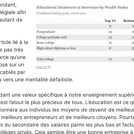
endant,
égiale afin
autant de
icle lié à la
e pas très
arce qu’une
pose sur un
accablés par
s vers une mentalité défaitiste.
rdant une valeur spécifique à notre enseignement supéri
n est l’atout le plus précieux de tous. L’éducation est ce q
 donnera aux individus les moyens de devenir de meilleu
eilleurs entrepreneurs et de meilleurs citoyens. Pourt
 du secondaire des salaires parmi les plus bas et fact
collèges privés. Cela semble être une bonne entreprise à