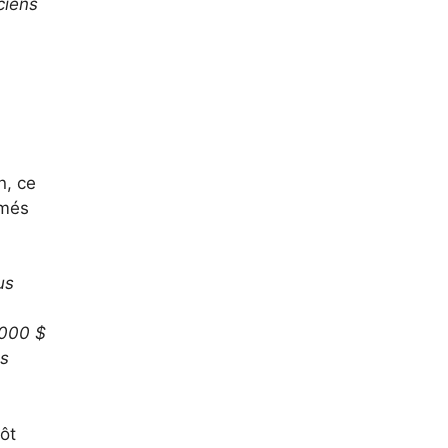
ciens
n, ce
imés
us
 000 $
es
tôt