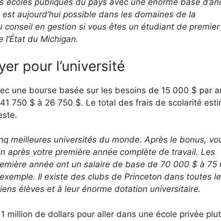
res écoles publiques du pays avec une énorme base d’an
 est aujourd’hui possible dans les domaines de la
du conseil en gestion si vous êtes un étudiant de premier
e l’État du Michigan.
r pour l’université
vec une bourse basée sur les besoins de 15 000 $ par a
 41 750 $ à 26 750 $. Le total des frais de scolarité est
este.
cinq meilleures universités du monde. Après le bonus, vo
 après votre première année complète de travail. Les
remière année ont un salaire de base de 70 000 $ à 75
xemple. Il existe des clubs de Princeton dans toutes l
iens élèves et à leur énorme dotation universitaire.
 million de dollars pour aller dans une école privée plu