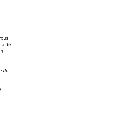
 vous
e aide
un
re du
f