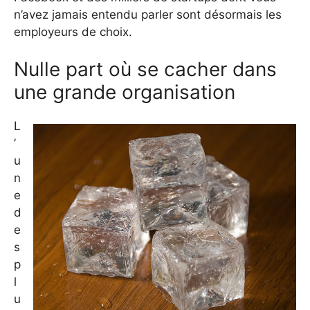
n’avez jamais entendu parler sont désormais les
employeurs de choix.
Nulle part où se cacher dans
une grande organisation
L
’
u
n
e
d
e
s
p
l
u