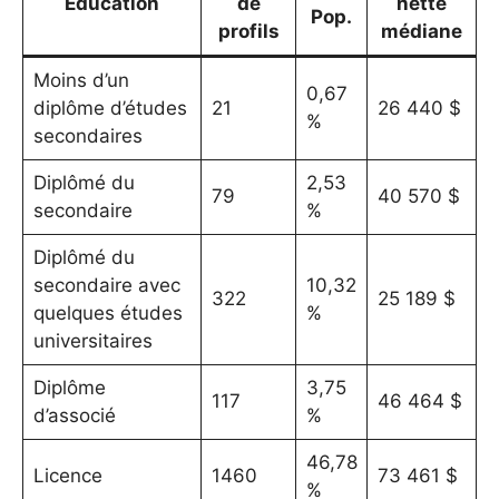
Éducation
de
nette
Pop.
profils
médiane
Moins d’un
0,67
diplôme d’études
21
26 440 $
%
secondaires
Diplômé du
2,53
79
40 570 $
secondaire
%
Diplômé du
secondaire avec
10,32
322
25 189 $
quelques études
%
universitaires
Diplôme
3,75
117
46 464 $
d’associé
%
46,78
Licence
1460
73 461 $
%