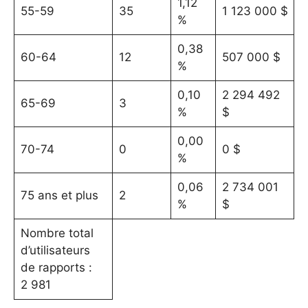
1,12
55-59
35
1 123 000 $
%
0,38
60-64
12
507 000 $
%
0,10
2 294 492
65-69
3
%
$
0,00
70-74
0
0 $
%
0,06
2 734 001
75 ans et plus
2
%
$
Nombre total
d’utilisateurs
de rapports :
2 981