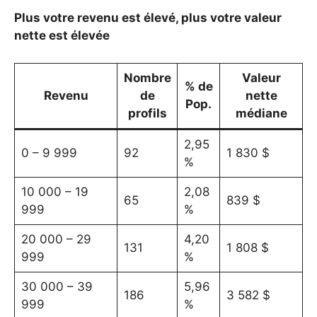
Plus votre revenu est élevé, plus votre valeur
nette est élevée
Nombre
Valeur
% de
Revenu
de
nette
Pop.
profils
médiane
2,95
0 – 9 999
92
1 830 $
%
10 000 – 19
2,08
65
839 $
999
%
20 000 – 29
4,20
131
1 808 $
999
%
30 000 – 39
5,96
186
3 582 $
999
%