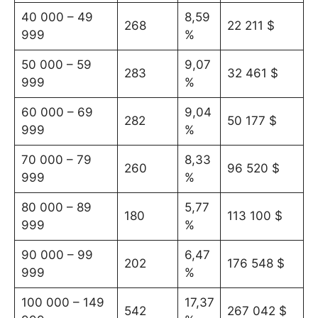
40 000 – 49
8,59
268
22 211 $
999
%
50 000 – 59
9,07
283
32 461 $
999
%
60 000 – 69
9,04
282
50 177 $
999
%
70 000 – 79
8,33
260
96 520 $
999
%
80 000 – 89
5,77
180
113 100 $
999
%
90 000 – 99
6,47
202
176 548 $
999
%
100 000 – 149
17,37
542
267 042 $