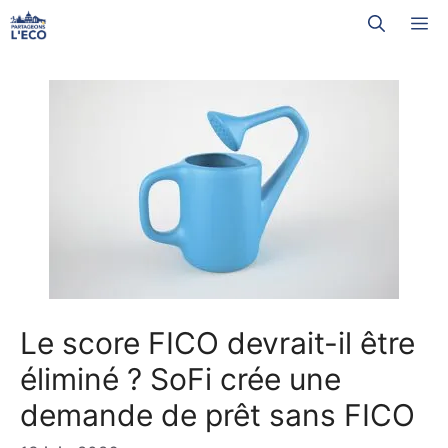
Aller
M
au
contenu
Le score FICO devrait-il être
éliminé ? SoFi crée une
demande de prêt sans FICO