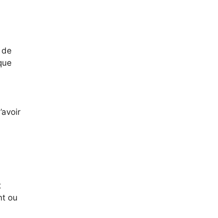
 de
que
’avoir
t
nt ou