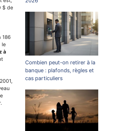
2026
t est,
0 $ de
à 186
 le
z à
nt
Combien peut-on retirer à la
banque : plafonds, règles et
cas particuliers
 2001,
uveau
ée
.