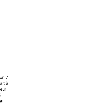
ron 7
ait à
leur
%
au