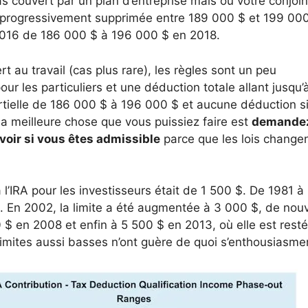
s couvert par un plan d’entreprise mais où votre conjoin
st progressivement supprimée entre 189 000 $ et 199 00
 2016 de 186 000 $ à 196 000 $ en 2018.
t au travail (cas plus rare), les règles sont un peu
pour les particuliers et une déduction totale allant jusqu’
tielle de 186 000 $ à 196 000 $ et aucune déduction si
La meilleure chose que vous puissiez faire est
demande
voir si vous êtes admissible
parce que les lois change
 l’IRA pour les investisseurs était de 1 500 $. De 1981 à
$. En 2002, la limite a été augmentée à 3 000 $, de no
 $ en 2008 et enfin à 5 500 $ en 2013, où elle est rest
limites aussi basses n’ont guère de quoi s’enthousiasmer