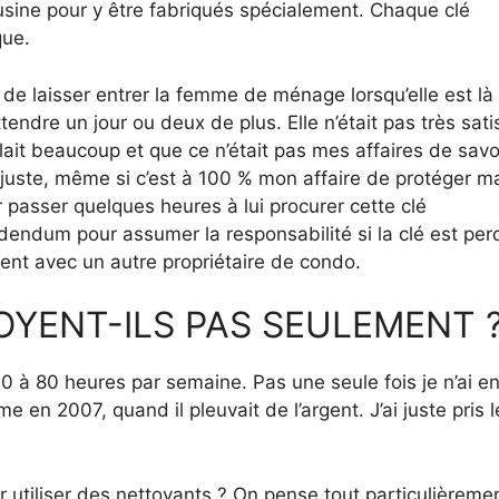
 usine pour y être fabriqués spécialement. Chaque clé
que.
e laisser entrer la femme de ménage lorsqu’elle est là
endre un jour ou deux de plus. Elle n’était pas très sati
illait beaucoup et que ce n’était pas mes affaires de savo
 juste, même si c’est à 100 % mon affaire de protéger m
ar passer quelques heures à lui procurer cette clé
addendum pour assumer la responsabilité si la clé est pe
nt avec un autre propriétaire de condo.
OYENT-ILS PAS SEULEMENT 
 60 à 80 heures par semaine. Pas une seule fois je n’ai 
en 2007, quand il pleuvait de l’argent. J’ai juste pris l
ur utiliser des nettoyants ? On pense tout particulièreme