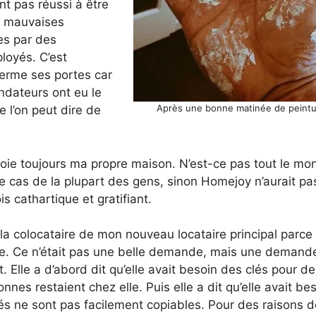
nt pas réussi à être
e mauvaises
ées par des
loyés. C’est
 ferme ses portes car
ndateurs ont eu le
Après une bonne matinée de peintu
e l’on peut dire de
ttoie toujours ma propre maison. N’est-ce pas tout le mo
cas de la plupart des gens, sinon Homejoy n’aurait pas
is cathartique et gratifiant.
c la colocataire de mon nouveau locataire principal parce
ire. Ce n’était pas une belle demande, mais une demand
. Elle a d’abord dit qu’elle avait besoin des clés pour d
es restaient chez elle. Puis elle a dit qu’elle avait be
s ne sont pas facilement copiables. Pour des raisons d