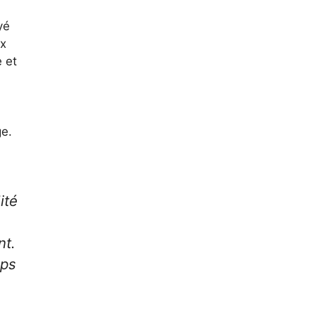
yé
ux
e et
e.
ité
nt.
mps