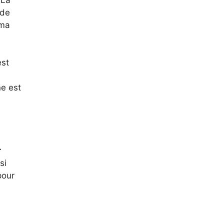
 de
 ma
est
e est
r
si
pour