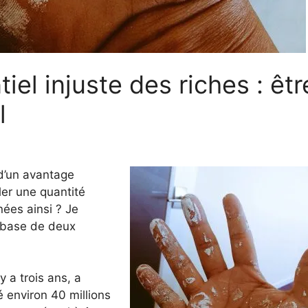
iel injuste des riches : êtr
l
d’un avantage
uler une quantité
nées ainsi ? Je
 base de deux
 a trois ans, a
 environ 40 millions