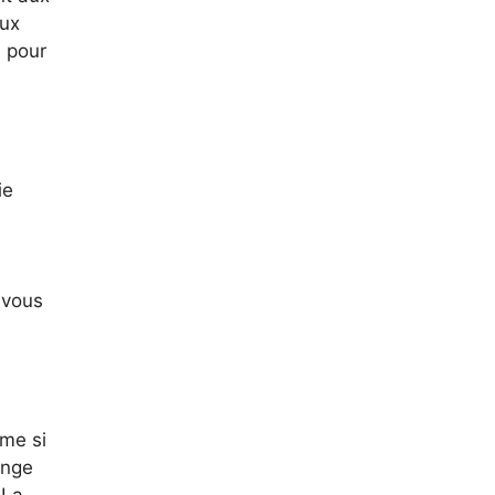
aux
 pour
ie
s
 vous
ême si
ange
 La