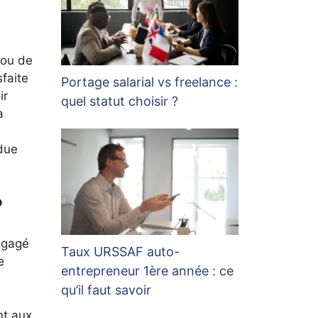
 ou de
sfaite
Portage salarial vs freelance :
ir
quel statut choisir ?
a
rdue
?
engagé
Taux URSSAF auto-
e
entrepreneur 1ère année : ce
qu’il faut savoir
nt aux