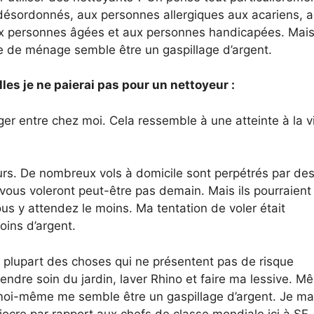
ésordonnés, aux personnes allergiques aux acariens, 
x personnes âgées et aux personnes handicapées. Mais
 de ménage semble être un gaspillage d’argent.
les je ne paierai pas pour un nettoyeur :
nger entre chez moi. Cela ressemble à une atteinte à la v
jours. De nombreux vols à domicile sont perpétrés par de
e vous voleront peut-être pas demain. Mais ils pourraient
us y attendez le moins. Ma tentation de voler était
oins d’argent.
a plupart des choses qui ne présentent pas de risque
endre soin du jardin, laver Rhino et faire ma lessive. M
s moi-même me semble être un gaspillage d’argent. Je m
ocre par rapport aux chefs de classe mondiale ici à SF.