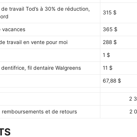
de travail Tod’s à 30% de réduction,
315 $
cord
 vacances
365 $
e travail en vente pour moi
288 $
1 $
dentifrice, fil dentaire Walgreens
11 $
67,88 $
2 
e remboursements et de retours
2 
TS