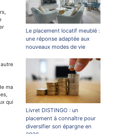
rs,
e
er
Le placement locatif meublé :
une réponse adaptée aux
nouveaux modes de vie
à autre
 de ma
les,
ux qui
Livret DISTINGO : un
placement à connaître pour
diversifier son épargne en