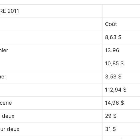
RE 2011
Coût
8,63 $
ier
13.96
10,85 $
ner
3,53 $
112,94 $
icerie
14,96 $
r deux
29 $
our deux
31 $