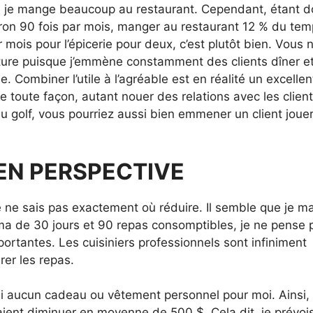
ue je mange beaucoup au restaurant. Cependant, étant 
on 90 fois par mois, manger au restaurant 12 % du te
r mois pour l’épicerie pour deux, c’est plutôt bien. Vous 
iture puisque j’emmène constamment des clients dîner e
 Combiner l’utile à l’agréable est en réalité un excellen
e toute façon, autant nouer des relations avec les clien
u golf, vous pourriez aussi bien emmener un client joue
EN PERSPECTIVE
e ne sais pas exactement où réduire. Il semble que je 
a de 30 jours et 90 repas consomptibles, je ne pense 
ortantes. Les cuisiniers professionnels sont infiniment
rer les repas.
erai aucun cadeau ou vêtement personnel pour moi. Ainsi, 
aient diminuer en moyenne de 500 $. Cela dit, je prévoi