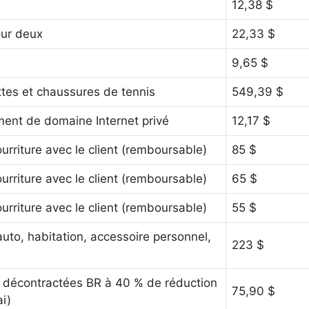
12,38 $
our deux
22,33 $
9,65 $
tes et chaussures de tennis
549,39 $
ent de domaine Internet privé
12,17 $
urriture avec le client (remboursable)
85 $
urriture avec le client (remboursable)
65 $
urriture avec le client (remboursable)
55 $
uto, habitation, accessoire personnel,
223 $
 décontractées BR à 40 % de réduction
75,90 $
ai)