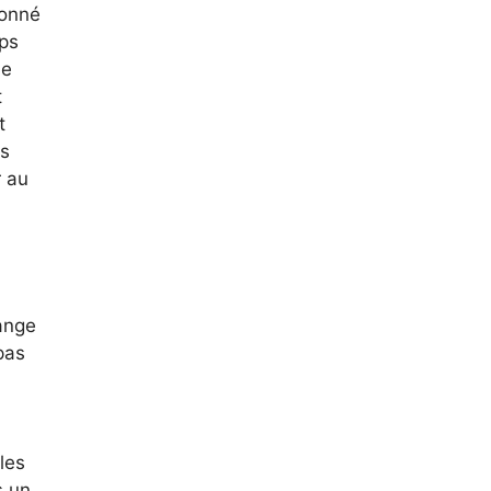
donné
mps
ne
t
t
ts
r au
mange
pas
les
s un