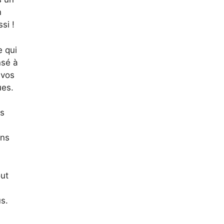
n
si !
e qui
nsé à
 vos
ues.
es
ens
out
us.