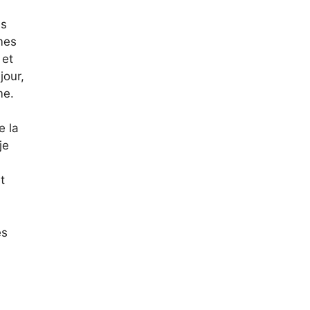
es
mes
 et
jour,
me.
e la
je
t
es