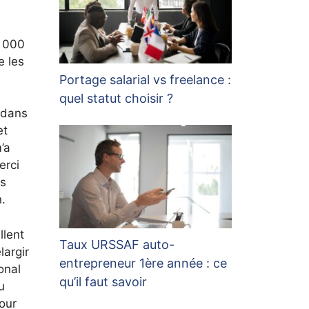
0 000
e les
Portage salarial vs freelance :
quel statut choisir ?
s dans
et
’a
erci
is
n.
llent
Taux URSSAF auto-
argir
entrepreneur 1ère année : ce
onal
qu’il faut savoir
u
our