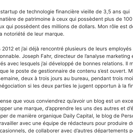
startup de technologie financière vieille de 3,5 ans qui
n matière de patrimoine à ceux qui possèdent plus de 10
eux qui possèdent des millions de dollars. Mon rôle est d
la notoriété de leur marque.
uis 2012 et j’ai déjà rencontré plusieurs de leurs employé
onnable. Joseph Fahr, directeur de l’analyse marketing 
és avec lesquels j’ai développé de bonnes relations. Il m
e le poste de gestionnaire de contenu s’est ouvert. M
semaine, deux à trois jours au bureau, pendant trois mo
gociation si les deux parties le jugent opportun à la fi
pense que vous conviendrez qu’avoir un blog est un exce
er une marque, d’apprendre les uns des autres et d’él
per de manière organique Daily Capital, le blog de Pers
 travailler avec une équipe de rédacteurs pour produire d
ccasionnels, de collaborer avec d’autres départements p