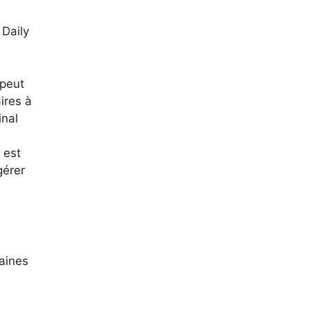
 Daily
 peut
ires à
inal
 est
gérer
maines