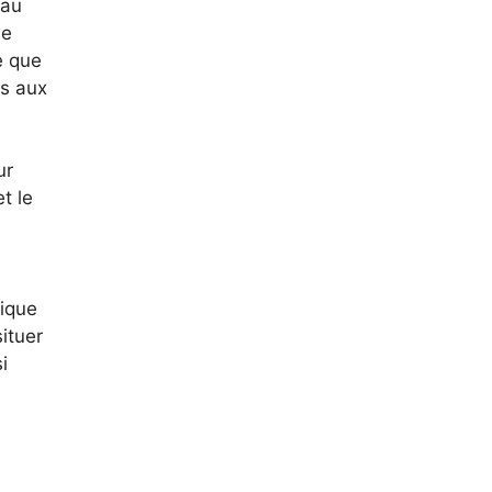
 au
ne
e que
és aux
ur
t le
mique
ituer
i