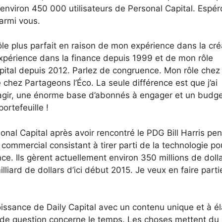
s environ 450 000 utilisateurs de Personal Capital. Espé
armi vous.
ôle plus parfait en raison de mon expérience dans la cré
périence dans la finance depuis 1999 et de mon rôle
apital depuis 2012. Parlez de congruence. Mon rôle chez
e chez Partageons l’Éco. La seule différence est que j’ai
agir, une énorme base d’abonnés à engager et un budg
ortefeuille !
sonal Capital après avoir rencontré le PDG Bill Harris pe
ommercial consistant à tirer parti de la technologie po
ce. Ils gèrent actuellement environ 350 millions de dolla
lliard de dollars d’ici début 2015. Je veux en faire parti
oissance de Daily Capital avec un contenu unique et à él
ande question concerne le temps. Les choses mettent du