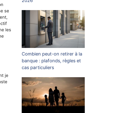
2026
on
ne se
ent,
ctif
ne les
me
Combien peut-on retirer à la
banque : plafonds, règles et
cas particuliers
nt je
oste