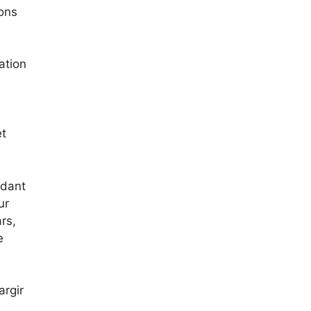
rons
ation
et
ndant
ur
rs,
e
argir