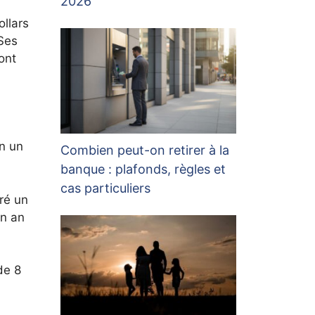
2026
ollars
Ses
ont
on un
Combien peut-on retirer à la
banque : plafonds, règles et
cas particuliers
ré un
un an
de 8