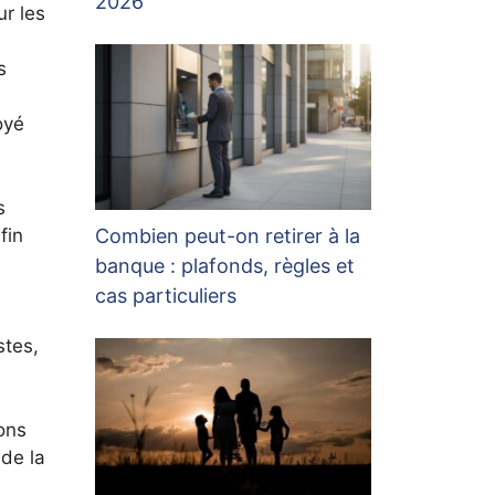
2026
ur les
s
oyé
s
fin
Combien peut-on retirer à la
banque : plafonds, règles et
cas particuliers
stes,
ions
 de la