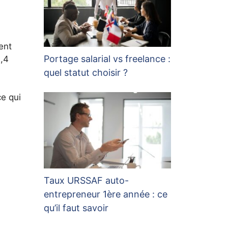
ent
Portage salarial vs freelance :
2,4
quel statut choisir ?
e qui
s
Taux URSSAF auto-
entrepreneur 1ère année : ce
qu’il faut savoir