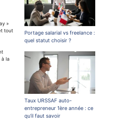
ay »
t tout
Portage salarial vs freelance :
quel statut choisir ?
nt
 à la
Taux URSSAF auto-
entrepreneur 1ère année : ce
qu’il faut savoir