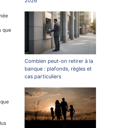
2026
nnée
s que
Combien peut-on retirer à la
banque : plafonds, règles et
cas particuliers
ique
lus