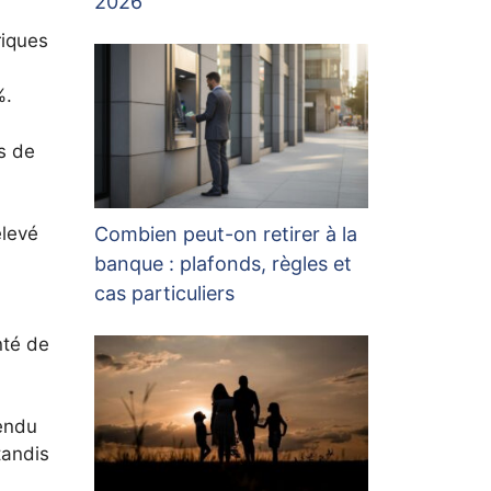
2026
riques
%.
s de
Combien peut-on retirer à la
élevé
banque : plafonds, règles et
cas particuliers
nté de
vendu
tandis